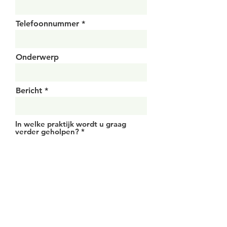
Telefoonnummer
Onderwerp
Bericht
In welke praktijk wordt u graag
verder geholpen?
*
Eeklo (Privépraktijk, De
Zilverberk)
Brugge (Tinnitusteam De
Kade)
Wenduine (Medisch Centrum
Wenduine)
Bericht verzenden